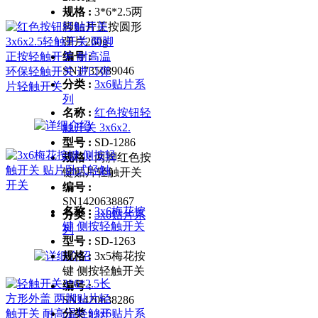
规格 :
3*6*2.5两
脚贴片正按圆形
弹片260g
编号 :
SN1735089046
分类 :
3x6贴片系
列
名称 :
红色按钮轻
触开关 3x6x2.
型号 :
SD-1286
规格 :
两脚红色按
键贴片轻触开关
编号 :
SN1420638867
名称 :
3x6梅花按
分类 :
3x6贴片系
键 侧按轻触开关
列
型号 :
SD-1263
规格 :
3x5梅花按
键 侧按轻触开关
编号 :
SN1420638286
分类 :
3x6贴片系