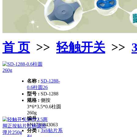
首 页
>>
轻触开关
>>
名称 :
SD-1288-
0.6柱圆26
型号 :
SD-1288
规格 :
侧按
3*6*3.5*0.6柱圆
260g
编号 :
SN1736843063
分类 :
3x6贴片系
列