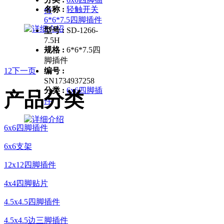
名称 :
轻触开关
件
6*6*7.5四脚插件
型号 :
SD-1266-
7.5H
规格 :
6*6*7.5四
脚插件
1
2
下一页
编号 :
SN1734937258
分类 :
6x6四脚插
产品分类
件
6x6四脚插件
6x6支架
12x12四脚插件
4x4四脚贴片
4.5x4.5四脚插件
4.5x4.5边三脚插件