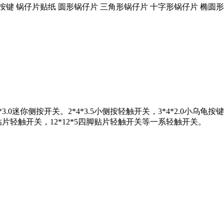
按键 锅仔片贴纸 圆形锅仔片 三角形锅仔片 十字形锅仔片 椭圆
3*3.0迷你侧按开关。2*4*3.5小侧按轻触开关，3*4*2.0小乌龟按键
四脚贴片轻触开关，12*12*5四脚贴片轻触开关等一系轻触开关。