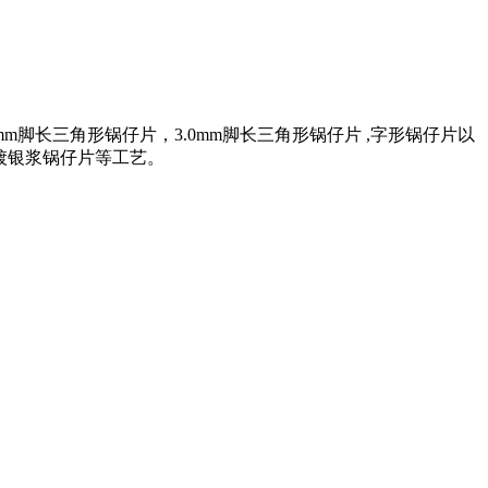
m脚长三角形锅仔片，3.0mm脚长三角形锅仔片 ,字形锅仔片以
,镀银浆锅仔片等工艺。