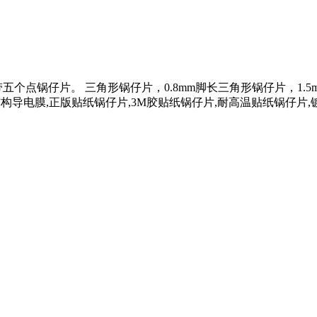
点锅仔片。 三角形锅仔片，0.8mm脚长三角形锅仔片，1.5m
构导电膜,正版贴纸锅仔片,3M胶贴纸锅仔片,耐高温贴纸锅仔片