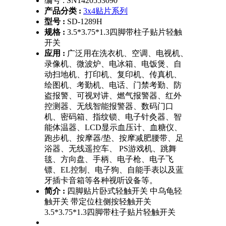
编号 :
SN1420553090
产品分类 :
3x4贴片系列
型号 :
SD-1289H
规格 :
3.5*3.75*1.3四脚带柱子贴片轻触
开关
应用 :
广泛用在洗衣机、空调、电视机、
录像机、微波炉、电冰箱、电饭煲、自
动扫地机、打印机、复印机、传真机、
绘图机、考勤机、电话、门禁考勤、防
盗报警、可视对讲、燃气报警器、红外
控测器、无线智能报警器、数码门口
机、密码箱、指纹锁、电子针灸器、智
能体温器、LCD显示血压计、血糖仪、
跑步机、按摩器/垫、按摩减肥腰带、足
浴器、无线遥控车、 PS游戏机、跳舞
毯、方向盘、手柄、电子枪、电子飞
镖、EL控制、电子狗、自能手表以及蓝
牙插卡音箱等各种视听设备等。
简介 :
四脚贴片卧式轻触开关 中乌龟轻
触开关 带定位柱侧按轻触开关
3.5*3.75*1.3四脚带柱子贴片轻触开关